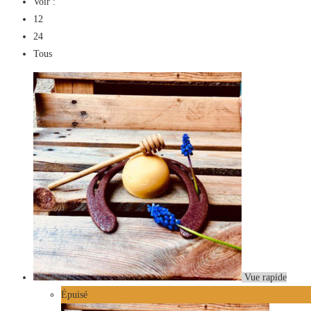
Voir :
12
24
Tous
Vue rapide
Épuisé