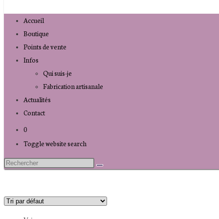
Accueil
Boutique
Points de vente
Infos
Qui suis-je
Fabrication artisanale
Actualités
Contact
0
Toggle website search