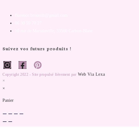
florence.broueilh@gmail.com
06 30 59 70 27
10 rue de Martainville, 33560 Carbon-Blanc
Suivez vos futurs produits !
Web Via Lexa
Copyright 2022 - Site propulsé fièrement par
×
×
Panier