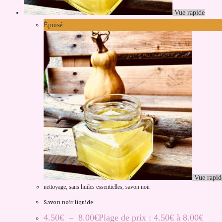
Vue rapide
Épuisé
Vue rapid
nettoyage
,
sans huiles essentielles
,
savon noir
Savon noir liquide
4.50
€
–
8.00
€
Plage de prix : 4.50€ à 8.00€