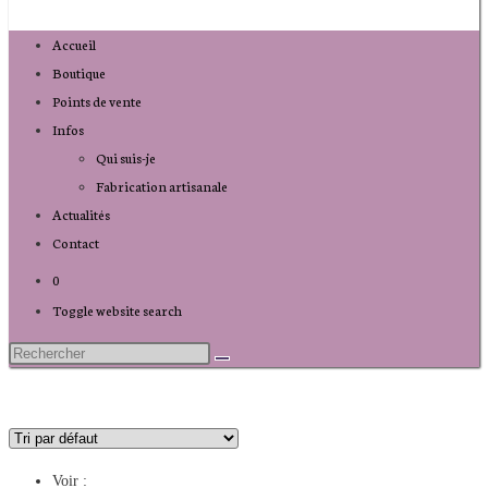
Accueil
Boutique
Points de vente
Infos
Qui suis-je
Fabrication artisanale
Actualités
Contact
0
Toggle website search
Voir :