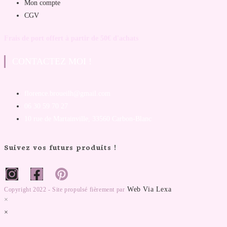
Mon compte
CGV
Frais de port offert à partir de 50€ d'achats
CONTACTEZ MOI !
florence.broueilh@gmail.com
06 30 59 70 27
10 rue de Martainville, 33560 Carbon-Blanc
Suivez vos futurs produits !
Web Via Lexa
Copyright 2022 - Site propulsé fièrement par
×
×